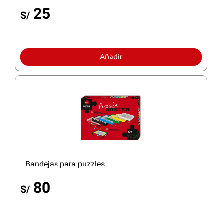
25
S/
Añadir
Bandejas para puzzles
80
S/