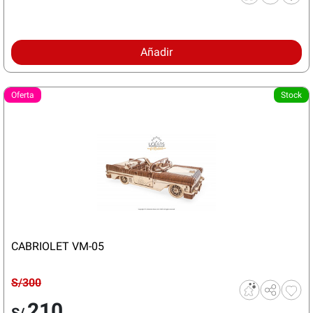
Añadir
Oferta
Stock
CABRIOLET VM-05
S/300
210
S/