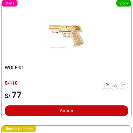
Oferta
Stock
WOLF-01
S/110
77
S/
Añadir
Últimas Unidades