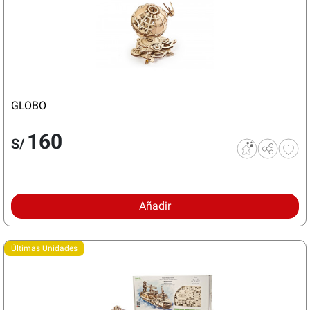
GLOBO
160
S/
Añadir
Últimas Unidades