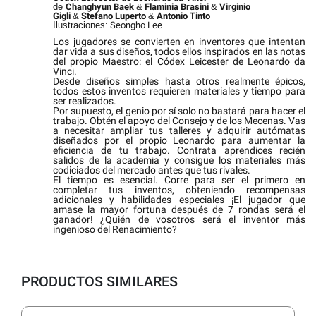
de
Changhyun Baek
&
Flaminia Brasini
&
Virginio
Gigli
&
Stefano Luperto
&
Antonio Tinto
Ilustraciones:
Seongho Lee
Los jugadores se convierten en inventores que intentan
dar vida a sus diseños, todos ellos inspirados en las notas
del propio Maestro: el Códex Leicester de Leonardo da
Vinci.
Desde diseños simples hasta otros realmente épicos,
todos estos inventos requieren materiales y tiempo para
ser realizados.
Por supuesto, el genio por sí solo no bastará para hacer el
trabajo. Obtén el apoyo del Consejo y de los Mecenas. Vas
a necesitar ampliar tus talleres y adquirir autómatas
diseñados por el propio Leonardo para aumentar la
eficiencia de tu trabajo. Contrata aprendices recién
salidos de la academia y consigue los materiales más
codiciados del mercado antes que tus rivales.
El tiempo es esencial. Corre para ser el primero en
completar tus inventos, obteniendo recompensas
adicionales y habilidades especiales ¡El jugador que
amase la mayor fortuna después de 7 rondas será el
ganador! ¿Quién de vosotros será el inventor más
ingenioso del Renacimiento?
PRODUCTOS SIMILARES