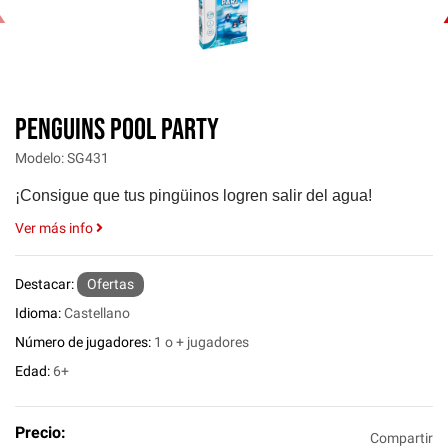
‹
PENGUINS POOL PARTY
Modelo: SG431
¡Consigue que tus pingüinos logren salir del agua!
Ver más info
Destacar:
Ofertas
Idioma:
Castellano
Número de jugadores:
1 o + jugadores
Edad:
6+
Precio:
Compartir