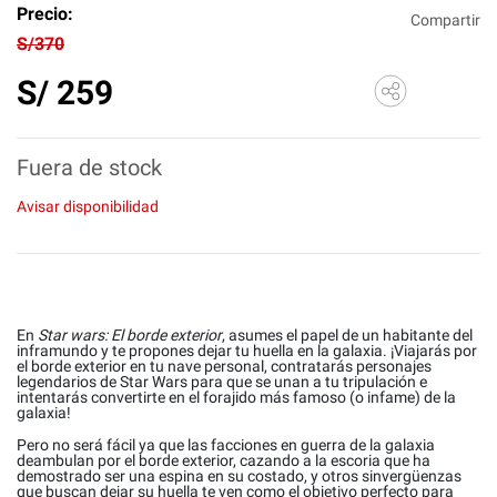
Precio:
Compartir
S/370
S/
259
Fuera de stock
Avisar disponibilidad
En
Star wars: El borde exterior
, asumes el papel de un habitante del
inframundo y te propones dejar tu huella en la galaxia. ¡Viajarás por
el borde exterior en tu nave personal, contratarás personajes
legendarios de Star Wars para que se unan a tu tripulación e
intentarás convertirte en el forajido más famoso (o infame) de la
galaxia!
Pero no será fácil ya que las facciones en guerra de la galaxia
deambulan por el borde exterior, cazando a la escoria que ha
demostrado ser una espina en su costado, y otros sinvergüenzas
que buscan dejar su huella te ven como el objetivo perfecto para